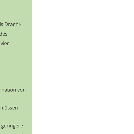
ls Draghi-
 des
vier
ination von
chlüssen
 geringere