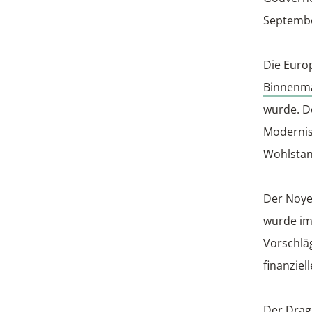
Septembe
Die Euro
Binnenm
wurde. D
Modernis
Wohlstand
Der Noye
wurde im 
Vorschlä
finanziel
Der Dragh