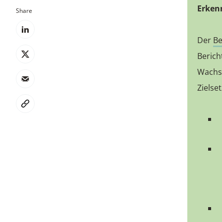
Erken
Share
Der
Be
Berich
Wachst
Zielse