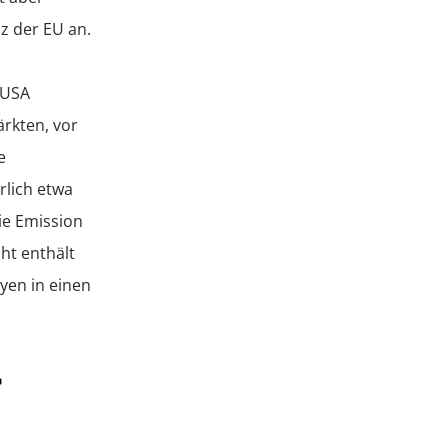
z der EU an.
r USA
ärkten, vor
e
rlich etwa
ie Emission
ht enthält
yen in einen
r