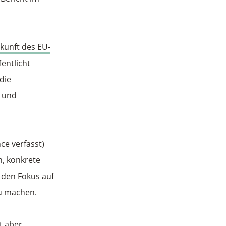
ukunft des EU-
fentlicht
die
t und
e verfasst)
n, konkrete
 den Fokus auf
zu machen.
t aber