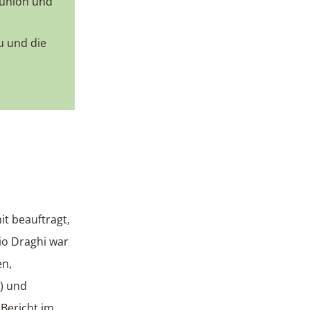
nunion und
u und die
t beauftragt,
io Draghi war
en,
B) und
 Bericht im