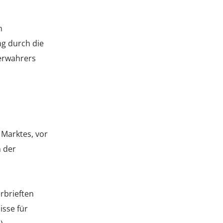
n
ng durch die
verwahrers
h
 Marktes, vor
n der
rbrieften
isse für