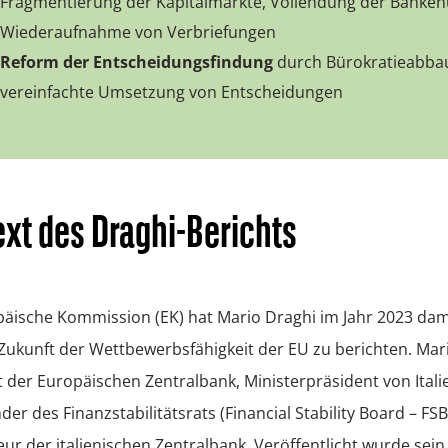
Fragmentierung der Kapitalmärkte, Vollendung der Banke
Wiederaufnahme von Verbriefungen
Reform der Entscheidungsfindung
durch Bürokratieabba
vereinfachte Umsetzung von Entscheidungen
xt des Draghi-Berichts
päische Kommission (EK) hat Mario Draghi im Jahr 2023 dami
 Zukunft der Wettbewerbsfähigkeit der EU zu berichten. Mar
 der Europäischen Zentralbank, Ministerpräsident von Itali
der des Finanzstabilitätsrats (Financial Stability Board – FS
r der italienischen Zentralbank. Veröffentlicht wurde sein