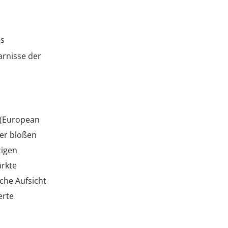
es
arnisse der
 (European
der bloßen
zigen
rkte
iche Aufsicht
erte