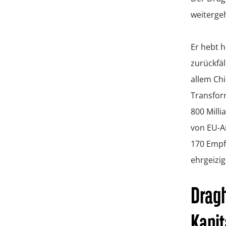
weiterge
Er hebt h
zurückfäl
allem Chi
Transform
800 Mill
von EU-An
170 Empf
ehrgeizig
Drag
Kapi