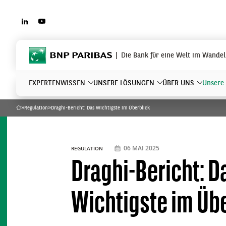
LINKEDIN
YOUTUBE
BNP Paribas
Die Bank für eine Welt im Wandel
EXPERTENWISSEN
UNSERE LÖSUNGEN
ÜBER UNS
Unsere 
»
Regulation
»
Draghi-Bericht: Das Wichtigste im Überblick
Home
Was suchen Sie?
06 MAI 2025
REGULATION
Draghi-Bericht: D
Wichtigste im Üb