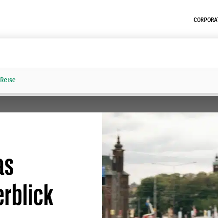
CORPORAT
Reise
as
erblick