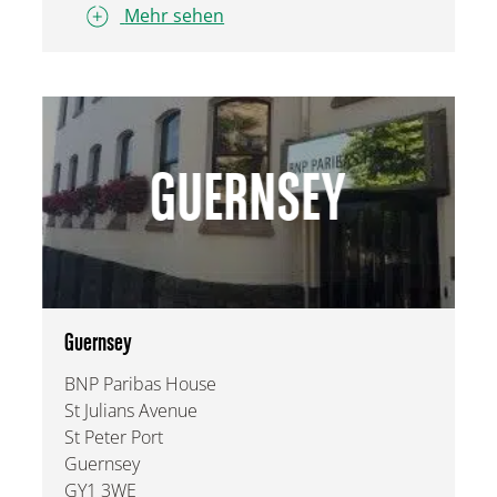
Mehr sehen
GUERNSEY
Guernsey
BNP Paribas House
St Julians Avenue
St Peter Port
Guernsey
GY1 3WE