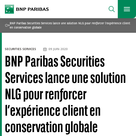
archform
Search
BNP Paribas
footer
Me
Que recherchez-vous ?
BNP Paribas Securities Services lance une solution NLG pour renforcer l’expérience client
»
Home
en conservation globale
SEARCH
SECURITIES SERVICES
09 JUIN 2020
BNP Paribas Securities
Services lance une solution
NLG pour renforcer
l’expérience client en
conservation globale