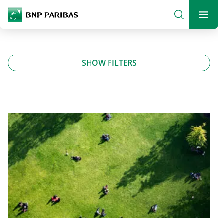
archform
Search
BNP Paribas
footer
Me
Que recherchez-vous ?
SHOW FILTERS
SEARCH